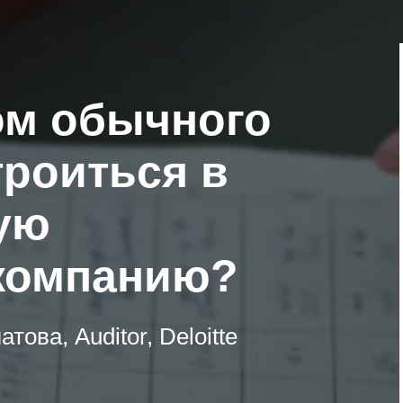
ом обычного
троиться в
ую
компанию?
ова, Auditor, Deloitte